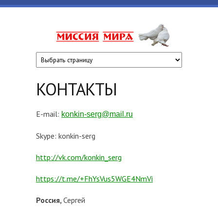
Перейти к основному содержанию
www.missiyami
КОНТАКТЫ
E-mail:
konkin-serg@mail.ru
Skype: konkin-serg
http://vk.com/konkin_serg
https://t.me/+FhYsVus5WGE4NmVi
Россия,
Сергей