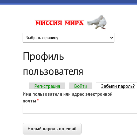
Перейти к основному содержанию
www.missiyami
Профиль
пользователя
Главные вкладки
Регистрация
Войти
Забыли пароль?
Имя пользователя или адрес электронной
почты
*