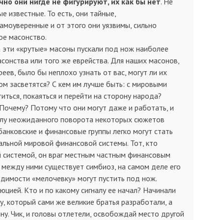
чно они нигде не фигурируют, их как бы нет
. Не
е известные. То есть, они тайные,
амоуверенные и от этого они уязвимы, сильно
ое масонство.
а эти «крутые» масоны пускали под нож наиболее
сонства или того же еврейства. Для наших масонов,
еев, было бы неплохо узнать от вас, могут ли их
ом засветятся? С кем им лучше быть: с мировыми
иться, покаяться и перейти на сторону народа?
 Почему? Потому что они могут даже и работать, и
силу неожиданного поворота некоторых сюжетов
банковские и финансовые группы легко могут стать
альной мировой финансовой системы. Тот, кто
й системой, он враг местным частным финансовым
о между ними существует симбиоз, на самом деле его
одимости «мелочевку» могут пустить под нож.
юцией. Кто и по какому сигналу ее начал? Начинали
, который сами же великие братья разработали, а
ну. Чик, и головы отлетели, освобождай место другой