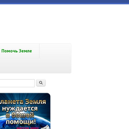
Помочь Земле
рма поиска
Поиск