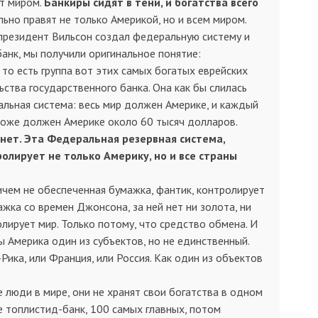
ит миром.
Банкиры сидят в тени, и богатства всего
ально правят не только Америкой, но и всем миром.
 президент Вильсон создал федеральную систему и
нк, мы по­лучили оригинальное понятие:
то есть группа вот этих самых богатых еврейских
ьства государственного банка. Она как бы слилась
альная система: весь мир должен Америке, и каждый
тоже должен Америке около 60 тысяч долларов.
нет. Эта Федеральная резервная система,
олирует не только Америку, но и все страны
ничем не обеспеченная бумажка, фантик, контролирует
жка со времен Джонсона, за ней нет ни золота, ни
олирует мир. Только потому, что средство обмена. И
ы Америка один из субъектов, но не единственный.
-Рика, или Франция, или Россия. Как один из объектов
 люди в мире, они не хранят свои богатства в одном
ие топлистид-банк, 100 самых главных, потом