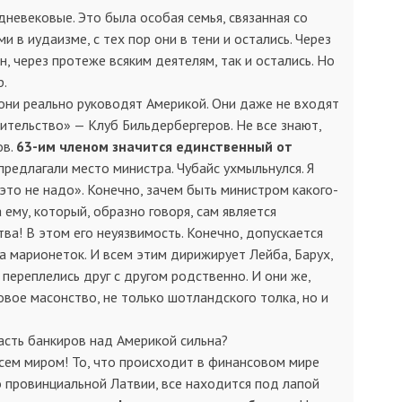
дневековые. Это была особая семья, связанная со
 в иудаизме, с тех пор они в тени и остались. Через
, через протеже всяким деятелям, так и остались. Но
р.
 они реально руководят Америкой. Они даже не входят
ительство» — Клуб Бильдербергеров. Не все знают,
ов.
63-им членом значится единственный от
 предлагали место министра. Чубайс ухмыльнулся. Я
е это не надо». Конечно, зачем быть министром какого-
ему, который, образно говоря, сам является
ва! В этом его неуязвимость. Конечно, допускается
гра марионеток. И всем этим дирижирует Лейба, Барух,
 переплелись друг с другом родственно. И они же,
вое масонство, не только шотландского толка, но и
ласть банкиров над Америкой сильна?
всем миром! То, что происходит в финансовом мире
то провинциальной Латвии, все находится под лапой