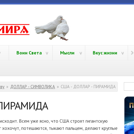
yamira.ru
Воин Света
Мысли
Вкус жизни
Фо
тву
»
ДОЛЛАР - СИМВОЛИКА
»
США - ДОЛЛАР - ПИРАМИДА
- ПИРАМИДА
исходит. Всем уже ясно, что США строят гигантскую
г хохочут, потешаются, тыкают пальцем, делают круглые