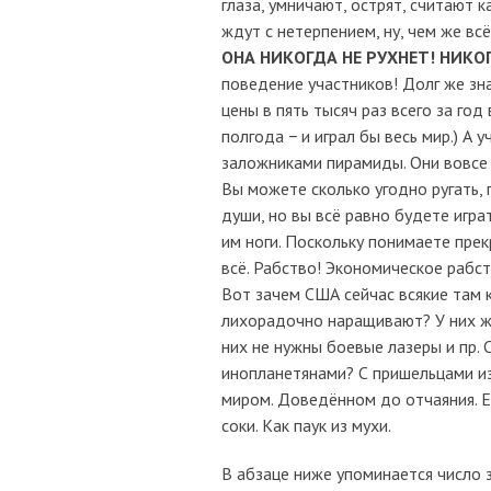
глаза, умничают, острят, считают 
ждут с нетерпением, ну, чем же вс
ОНА НИКОГДА НЕ РУХНЕТ! НИКО
поведение участников! Долг же зна
цены в пять тысяч раз всего за год
полгода − и играл бы весь мир.) А
заложниками пирамиды. Они вовсе 
Вы можете сколько угодно ругать,
души, но вы всё равно будете игра
им ноги. Поскольку понимаете прек
всё. Рабство! Экономическое рабст
Вот зачем США сейчас всякие там 
лихорадочно наращивают? У них ж
них не нужны боевые лазеры и пр.
инопланетянами? С пришельцами из
миром. Доведённом до отчаяния. Е
соки. Как паук из мухи.
В абзаце ниже упоминается число 