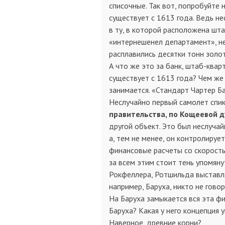
списочные. Так вот, попробуйте 
существует с 1613 года. Ведь н
в ту, в которой расположена шта
«интернешенел департамент», н
расплавились десятки тонн золо
А что же это за банк, штаб-квар
существует с 1613 года? Чем же 
занимается. «Стандарт Чартер Б
Неслучайно первый самолет спи
правительства, по Кощеевой 
другой объект. Это был неслу­чай
а, тем не менее, он контролируе
финансовые расчеты со скорость
за всем этим стоит тень упомяну
Рокфеллера, Ротшильда выставля
например, Баруха, никто не говор
На Баруха замыкается вся эта фи
Баруха? Какая у него концепция 
Наверное, древние корни?