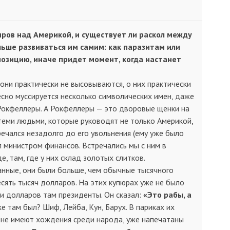
иров над Америкой, и существует ли раскол между
альше развиваться им самим: как паразитам или
озицию, иначе придет момент, когда настанет
 они практически не высовываются, о них практически
ресно муссируется несколько символических имен, даже
Рокфеллеры. А Рокфеллеры — это дворовые щенки на
теми людьми, которые руководят не только Америкой,
тречался незадолго до его увольнения (ему уже было
л министром финансов. Встречались мы с ним в
там, где у них склад золотых слитков.
анные, они были больше, чем обычные тысячного
есять тысяч долларов. На этих купюрах уже не было
и долларов там президенты. Он сказал:
«Это рабы, а
же там был? Шиф, Лейба, Кун, Барух. В париках их
ые не имеют хождения среди народа, уже напечатаны