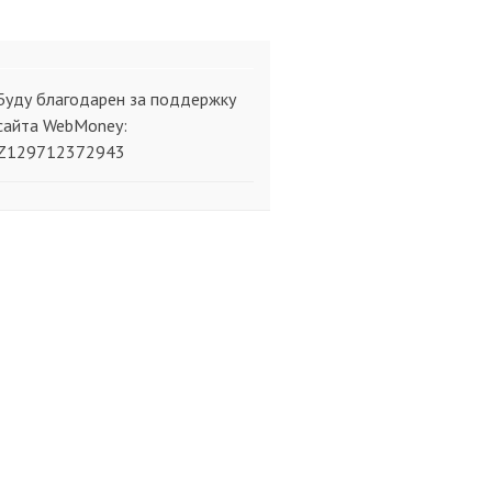
Буду благодарен за поддержку
сайта WebMoney:
Z129712372943