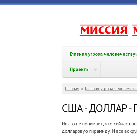
Перейти к основному содержанию
www.missi
Главная угроза человечеству
Проекты
Вы здесь
Главная
»
Главная угроза человечес
США - ДОЛЛАР 
Никто не понимает, что сейчас про
долларовую пирамиду. И все вокру