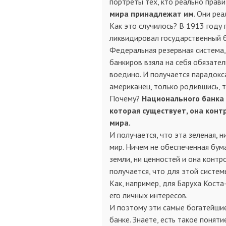
портреты тех, кто реально прав
мира принадлежат им
. Они ре
Как это случилось? В 1913 году
ликвидировал государственный ба
Федеральная резервная система, 
банкиров взяла на себя обязател
воедино. И получается парадокс
американец, только родившись, 
Почему?
Национального банка 
которая существует, она контр
мира.
И получается, что эта зеленая, 
мир. Ничем не обеспеченная бума
земли, ни ценностей и она контр
получается, что для этой систем
Как, например, для Баруха Коста
его личных интересов.
И поэтому эти самые богатейшие
банке. Знаете, есть такое понят