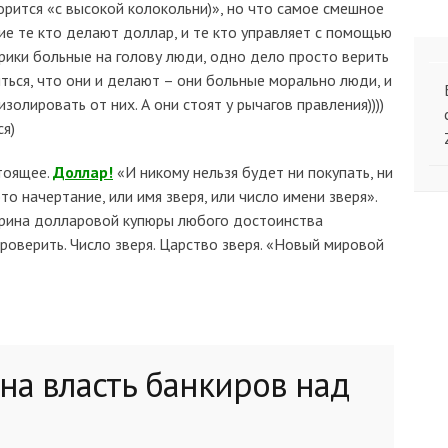
ворится «с высокой колокольни)», но что самое смешное
ие те кто делают доллар, и те кто управляет с помощью
ерики больные на голову люди, одно дело просто верить
яться, что они и делают – они больные морально люди, и
золировать от них. А они стоят у рычагов правления))))
ся)
стоящее.
Доллар!
«И никому нельзя будет ни покупать, ни
то начертание, или имя зверя, или число имени зверя».
ширина долларовой купюры любого достоинства
роверить. Число зверя. Царство зверя. «Новый мировой
на власть банкиров над