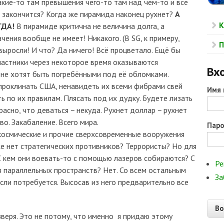
какие-то там превышения чего-то там над чем-то и всё
ё закончится? Когда же пирамида наконец рухнет?
А
К
ГДА!
В пирамиде критична не величина долга, а
чения вообще не имеет! Никакого. (В SG, к примеру,
П
 выросли! И что? Да ничего! Всё процветало. Ещё бы
 участники через некоторое время оказываются
Вхо
не хотят быть погребёнными под её обломками.
 проклинать США, ненавидеть их всеми фибрами свей
Имя 
ть по их правилам. Плясать под их дудку. Будете лизать
расно, что деваться − некуда. Рухнет доллар − рухнет
во. Закабаление. Всего мира.
Пар
космические и прочие сверхсовременные вооружения
е нет стратегических противников? Террористы? Но для
 С кем они воевать-то с помощью лазеров собираются? С
Ре
 параллельных пространств? Нет. Со всем остальным
За
сли потребуется. Высосав из него предварительно все
зверя. Это не потому, что именно я придаю этому