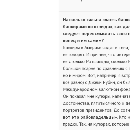
Насколько сильна власть банк
банкирами во взглядах, как д
следует переосмыслить свою п
конец и им самим?
Банкиры в Америке сидят в тени,
не говорят. И при чем, что инте
не столько Ротшильды, сколько 
большой псарне по сравнению с 
но и миром. Вот, например, я вс
все равно) с Джеки Рубин, он бы
Международном валютном фонде, 
Он показал мне купюры, напечат
достоинства, пятитысячного и д
портретов президентов. До сотн
вот это рабовладельцы»
. Кто 
предки. Так, на купюрах, котор