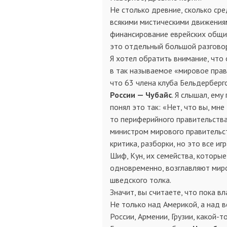
Не столько древние, сколько сре
всякими мистическими движениями
финансирование еврейских общин
это отдельный большой разгово
Я хотел обратить внимание, что
в так называемое «мировое прав
что 63 члена клуба Бельдерберг
России — Чубайс
. Я слышал, ему
понял это так: «Нет, что вы, мн
то периферийного правительства 
министром мирового правительст
критика, разборки, но это все и
Шиф, Кун, их семейства, которые
одновременно, возглавляют миро
шведского толка.
Значит, вы считаете, что пока в
Не только над Америкой, а над 
России, Армении, Грузии, какой-