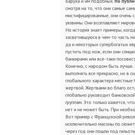
Баруха и им подобных.
Но публи
смотря на то, что они самые самы
мистифицированные, они очень с
уязвимы. Они возглавляют миров
Но история знает примеры, когд
засветившуюся в чем-то часть ма
да и некоторых супербогатых евр
пустить под нож, если они слишк
банкирами или все-таки посовест
Конечно, с народом быть лучше.
выполнять все прекрасно, но в 
глобального характера местные 
жертвой. Жертвами во благо ост
глобально руководит банковско
группам. Это только кажется, чт
нет и не может быть. При необх
Вот пример с Французской револ
исключительно масоны по сюжету
через год они пошли под гильоти