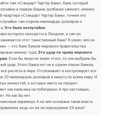
найти там «Стандарт Чартер Банк», банк, который
еслучайно в первую башню долбанул самолет, именно
б-квартира «Стандарт Чартер Банк», точнее его
еслучайно там сгорели миллиарды долларов и
та.
Это было неслучайно
.
тира которого находится в Лондоне, а сам он
занимается этот таинственный банк? Я узнал, чем он
анк» — это банк банков мирового правительства
кировал именно туда.
Это удар по чреву мирового
душе
. Если бы люди не знали этого, то они выбрали бы
ный удар. Этого банка нет ни в одном списке банков,
т все расчеты в мире. Отслеживает и контролирует все
ю 20 миллиардов долларов в минуту по всему миру. И
тых личностей, о которых никто не говорит.
ют как мальчика на побегушках. А про настоящих,
ит. Их как бы нет.
нансовая пирамида. А на чем основана такая власть
управления, ведь он же не порождение XX века?